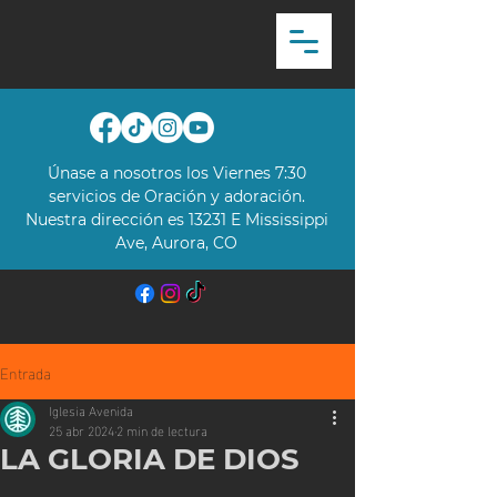
Únase a nosotros los Viernes 7:30
servicios de Oración y adoración.
Nuestra dirección es 13231 E Mississippi
Ave, Aurora, CO​
Entrada
Iglesia Avenida
25 abr 2024
2 min de lectura
LA GLORIA DE DIOS