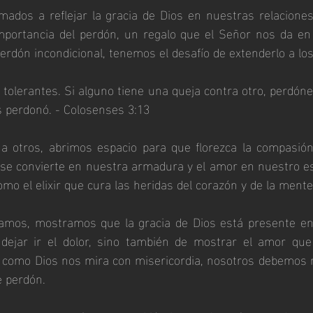
mados a reflejar la gracia de Dios en nuestras relacione
importancia del perdón, un regalo que el Señor nos da en
rdón incondicional, tenemos el desafío de extenderlo a lo
olerantes. Si alguno tiene una queja contra otro, perdóne
s perdonó. - Colosenses 3:13
a otros, abrimos espacio para que florezca la compasión
ia se convierte en nuestra armadura y el amor en nuestro es
mo el elixir que cura las heridas del corazón y de la mente
mos, mostramos que la gracia de Dios está presente en 
dejar ir el dolor, sino también de mostrar el amor que
í como Dios nos mira con misericordia, nosotros debemos m
 perdón.