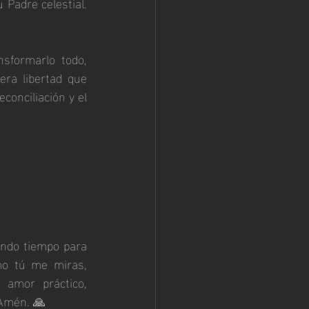
Padre celestial. 
formarlo todo, 
ra libertad que 
conciliación y el 
ndo tiempo para 
o tú me miras, 
amor práctico, 
 Amén. 🙏