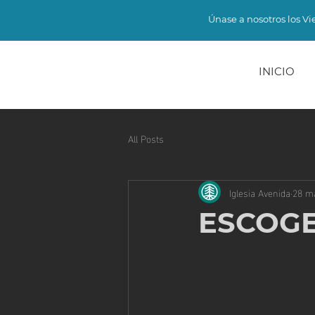
Únase a nosotros los Vie
INICIO
All Posts
Iglesia Avenida
28 m
ESCOG