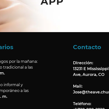
APP
arios
Contacto
gos por la mañana:
Dirección:
o tradicional a las
13231 E Mississippi
am.
Ave, Aurora, CO​
io informal y
Mail:
mporáneo a las
Jose@theave.chu
a. m.
Teléfono: