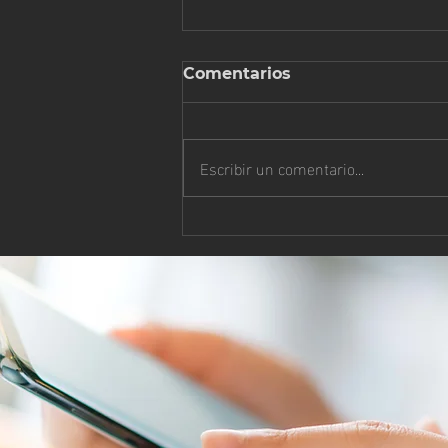
Comentarios
Escribir un comentario...
¡EXALTA AL SEÑOR CON
TUS ALABANZAS!