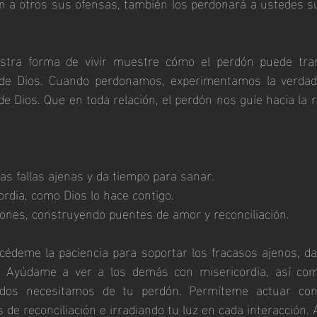
 a otros sus ofensas, también los perdonará a ustedes su 
ra forma de vivir muestre cómo el perdón puede trans
 de Dios. Cuando perdonamos, experimentamos la verdade
de Dios. Que en toda relación, el perdón nos guíe hacia la re
as fallas ajenas y da tiempo para sanar.
ordia, como Dios lo hace contigo.
ones, construyendo puentes de amor y reconciliación.
cédeme la paciencia para soportar los fracasos ajenos, da
e. Ayúdame a ver a los demás con misericordia, así com
dos necesitamos de tu perdón. Permíteme actuar con 
de reconciliación e irradiando tu luz en cada interacción.