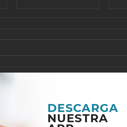
EL SEÑOR ES NUESTRA
¿A 
FORTALEZA
AG
DESCARGA
NUESTRA