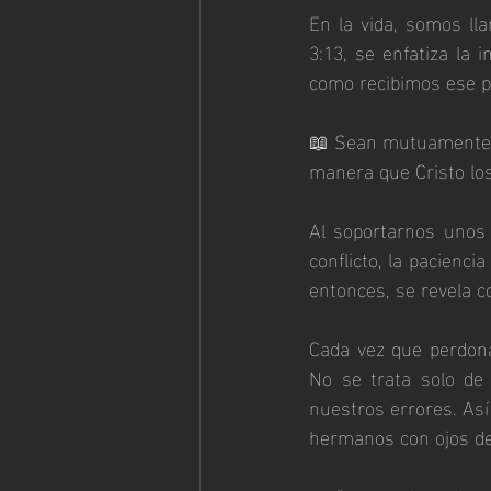
En la vida, somos lla
3:13, se enfatiza la 
como recibimos ese pe
📖 Sean mutuamente t
manera que Cristo lo
Al soportarnos unos 
conflicto, la pacienc
entonces, se revela co
Cada vez que perdona
No se trata solo de 
nuestros errores. As
hermanos con ojos de