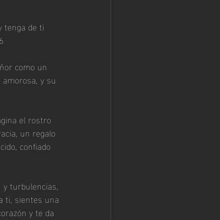
 tenga de ti 
6
Señor como un 
 amorosa, y su 
agina el rostro 
acia, un regalo 
ido, confiado 
y turbulencias, 
 ti, sientes una 
orazón y te da 