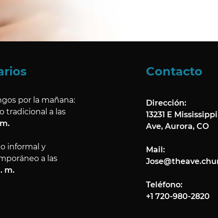
arios
Contacto
gos por la mañana:
Dirección:
o tradicional a las
13231 E Mississippi
am.
Ave, Aurora, CO​
io informal y
Mail:
mporáneo a las
Jose@theave.chu
a. m.
Teléfono:
+1 720-980-2820