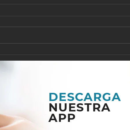
EL SEÑOR ES NUESTRA
¿A 
FORTALEZA
AG
DESCARGA
NUESTRA
APP