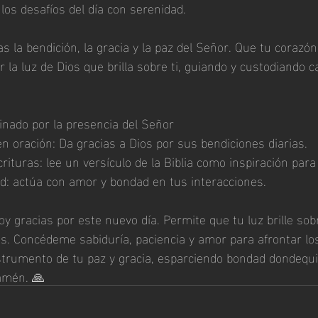
los desafíos del día con serenidad.
s la bendición, la gracia y la paz del Señor. Que tu corazó
r la luz de Dios que brilla sobre ti, guiando y custodiando
inado por la presencia del Señor
n oración: Da gracias a Dios por sus bendiciones diarias.
rituras: lee un versículo de la Biblia como inspiración para 
ad: actúa con amor y bondad en tus interacciones.
oy gracias por este nuevo día. Permite que tu luz brille sob
s. Concédeme sabiduría, paciencia y amor para afrontar los
trumento de tu paz y gracia, esparciendo bondad dondequi
amén. 🙏