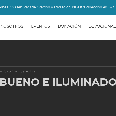
rnes 7:30 servicios de Oración y adoración. Nuestra dirección es 13231 
NOSOTROS
EVENTOS
DONACIÓN
DEVOCIONAL
go 2025
2 min de lectura
 BUENO E ILUMINAD