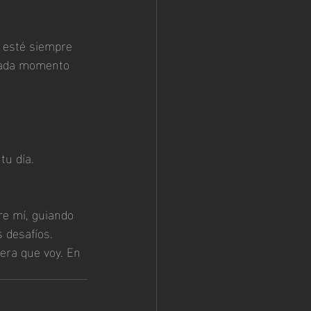
n esté siempre 
 cada momento 
tu día.
re mí, guiando 
 desafíos. 
era que voy. En 