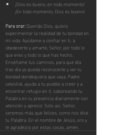
¡Dios es bueno, en todo momento! 
¡En todo momento, Dios es bueno!
Para orar: 
Querido Dios, quiero 
experimentar la realidad de tu bondad en 
mi vida. Ayúdame a confiar en ti, a 
obedecerte y amarte, Señor, por todo lo 
que eres y todo lo que has hecho. 
Enséñame tus caminos, para que día 
tras día yo pueda reconocerte y ver tu 
bondad dondequiera que vaya. Padre 
celestial, ayuda a tu pueblo a creer y a 
encontrar refugio en ti, saboreando tu 
Palabra en tu presencia diariamente con 
atención y aprecio. Solo así, Señor, 
seremos más que felices, como nos dice 
tu Palabra. En el nombre de Jesús, oro y 
te agradezco por estas cosas, amén.