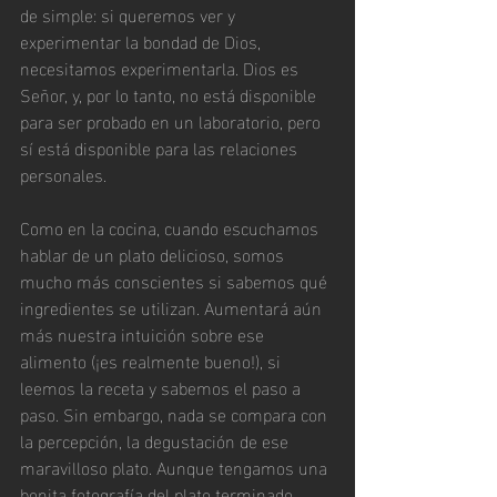
de simple: si queremos ver y 
experimentar la bondad de Dios, 
necesitamos experimentarla. Dios es 
Señor, y, por lo tanto, no está disponible 
para ser probado en un laboratorio, pero 
sí está disponible para las relaciones 
personales.
Como en la cocina, cuando escuchamos 
hablar de un plato delicioso, somos 
mucho más conscientes si sabemos qué 
ingredientes se utilizan. Aumentará aún 
más nuestra intuición sobre ese 
alimento (¡es realmente bueno!), si 
leemos la receta y sabemos el paso a 
paso. Sin embargo, nada se compara con 
la percepción, la degustación de ese 
maravilloso plato. Aunque tengamos una 
bonita fotografía del plato terminado, 