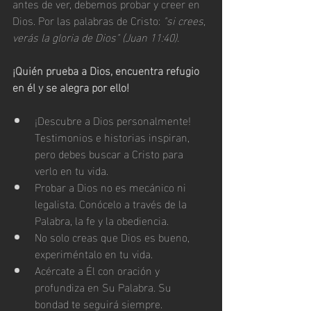
antes de ver, debemos probar y creer en 
Dios. Por las palabras de Cristo: 
"si crees, 
verás la gloria de Dios" (Juan 11:40).
¡Quién prueba a Dios, encuentra refugio 
en él y se alegra por ello!
¡Descubre a Dios personalmente! 
Testimonios e historias inspiran, 
pero debes buscar a Cristo para 
verlo en tu vida.
Probar a Dios no es mecánico ni 
legalista. Conócelo a través de la 
Palabra, la fe y la obediencia.
No solo creas que Dios es bueno, 
experiméntalo en tu vida.
Acércate a Él con oración y 
profundiza en Su Palabra. Su 
bondad te seguirá siempre.