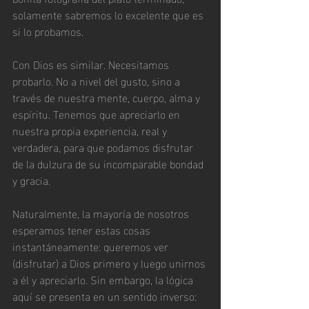
solamente sabremos lo excelente que es 
si lo probamos.
Con Dios es similar. Necesitamos 
probarlo. No a nivel del gusto, sino a 
través de nuestra mente, cuerpo, alma y 
espíritu. Tenemos que apreciarlo en 
nuestra propia experiencia, real y 
verdadera, para que podamos disfrutar 
de la dulzura de su incomparable bondad 
y gracia.
Naturalmente, la mayoría de nosotros 
esperamos tener estas cosas 
instantáneamente: queremos ver 
(disfrutar) a Dios primero y luego unirnos 
a él y apreciarlo. Sin embargo, la lógica 
aquí se presenta en un sentido inverso: 