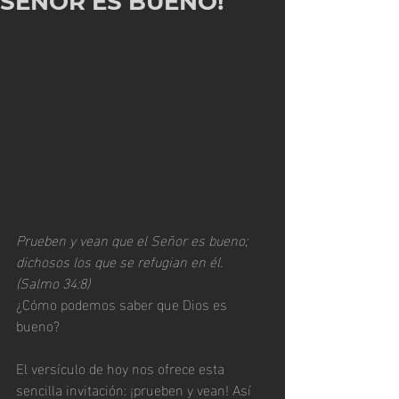
SEÑOR ES BUENO!
Prueben y vean que el Señor es bueno; 
dichosos los que se refugian en él. 
(Salmo 34:8)
¿Cómo podemos saber que Dios es 
bueno?
El versículo de hoy nos ofrece esta 
sencilla invitación: ¡prueben y vean! Así 