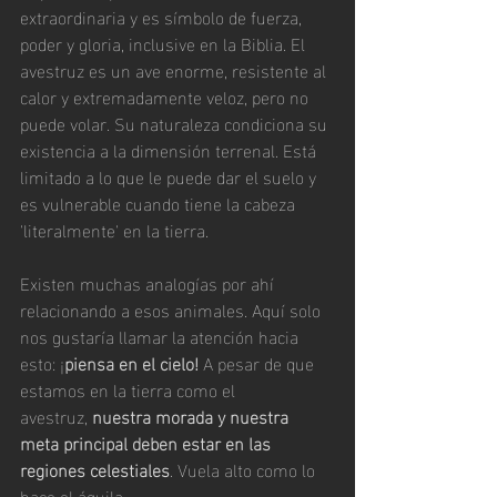
extraordinaria y es símbolo de fuerza, 
poder y gloria, inclusive en la Biblia. El 
avestruz es un ave enorme, resistente al 
calor y extremadamente veloz, pero no 
puede volar. Su naturaleza condiciona su 
existencia a la dimensión terrenal. Está 
limitado a lo que le puede dar el suelo y 
es vulnerable cuando tiene la cabeza 
'literalmente' en la tierra.
Existen muchas analogías por ahí 
relacionando a esos animales. Aquí solo 
nos gustaría llamar la atención hacia 
esto: ¡
piensa en el cielo!
 A pesar de que 
estamos en la tierra como el 
avestruz, 
nuestra morada y nuestra 
meta principal deben estar en las 
regiones celestiales
. Vuela alto como lo 
hace el águila.