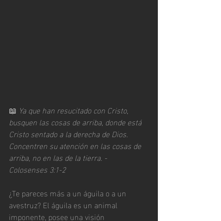
📖
 Ya que han resucitado con Cristo, 
busquen las cosas de arriba, donde está 
Cristo sentado a la derecha de Dios. 
Concentren su atención en las cosas de 
arriba, no en las de la tierra. - 
Colosenses 3:1-2
¿Te pareces más a un águila o a un 
avestruz? El águila es un animal 
imponente, posee una visión 