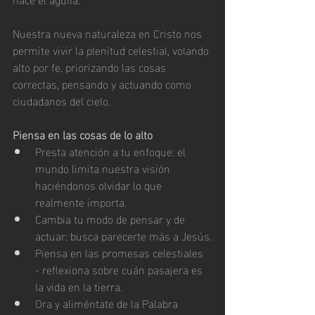
Nuestra nueva naturaleza en Cristo nos 
permite vivir la plenitud celestial, volando 
alto por fe, priorizando las cosas 
correctas, pensando y actuando como 
ciudadanos del cielo.
Piensa en las cosas de lo alto
Presta atención a tu enfoque: el 
mundo limita nuestra visión 
haciéndonos olvidar lo que 
realmente importa.
Cambia tu modo de pensar y de 
actuar: busca parecerte más a Jesús.
Piensa en las promesas celestiales 
- reflexiona sobre cuán pasajera es 
la vida en la tierra.
Ora y aliméntate de la Palabra 