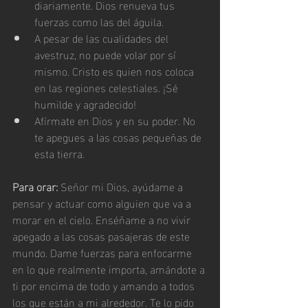
diariamente. Dios renueva tus 
fuerzas como las del águila.
A pesar de las cualidades del 
avestruz, no puede volar por sí 
mismo. Cristo es quien nos coloca 
en las regiones celestiales. ¡Sé 
humilde y agradecido!
Afírmate en Dios y en su poder. No 
te apegues a las cosas pequeñas de 
esta tierra.
Para orar:
 Señor mi Dios, ayúdame a 
pensar y actuar como alguien que va a 
morar en el cielo. Enséñame a no vivir 
apegado a las cosas pasajeras de este 
mundo. Dame fuerzas para enfocarme 
en lo que realmente importa, amándote a 
ti por encima de todo y amando a todos 
los que están a mi alrededor. Te lo pido 